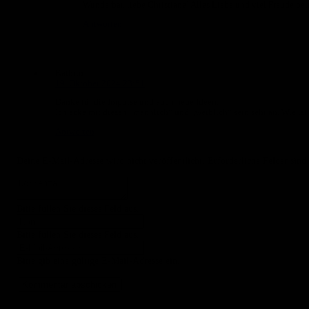
Wunderbar, liebe Christiane! Alles Liebe und viel Freude b
Antworten
Kathrin
19. Oktober 2024 23:51
Danke für die Impulse und auch neue Ideen.
Ich ecke mit diesen „männlich“ und „weiblich“ sein sehr an. Wie ist 
Antworten
Deine E-Mail-Adresse wird nicht veröffentlicht.
Erforderliche Felder sind
Bitte füllen Sie dieses Feld aus.
Bitte füllen Sie dieses Feld aus.
Bitte gib eine gültige E-Mail-Adresse ein.
Kommentar abschicken