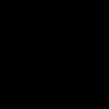
eim Entdecken!
es für gleichgeschlechtliche Paare und alleinerziehende Elternteile? Wird hier evtl
 mit
*
markiert