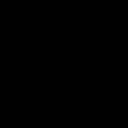
f respektvolle Art geäußert werden!
nz klar über die Partnerschaft von Mann & Frau.
er nicht Thema, doch sicher spannend, einmal zu betrachten. Und auch auf die Dynam
ebe zu dir!
eren neuer Abenteuer !