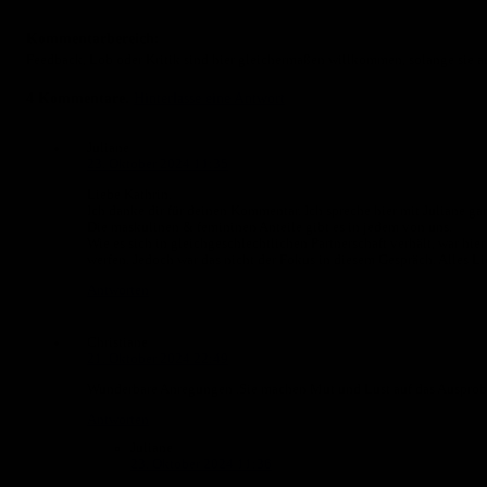
Kommentarbereich:
Feedback, Lob oder Kritik sind hier gleichermaßen willkommen, solange sie au
4
Kommentare
.
Hinterlasse eine Antwort
Juliane
23. Oktober 2024 11:35
Liebe Kathrin.
Ich danke dir für deinen Kommentar. Ich spreche hier mit Juliane ga
Die maskulinen & femininen Anteile gibt es in jedem von uns.
Wie es sich in gleichgeschlechtlichen Partnerschaft verhält, war hi
werfen. Jedoch war das nicht der Fokus in diesem Gespräch. Alles Li
Antworten
Christiane
21. Oktober 2024 22:49
Wunderbare Anregungen .Sie machen Mut und Lust auf das Ausprobi
Antworten
Juliane
23. Oktober 2024 11:36