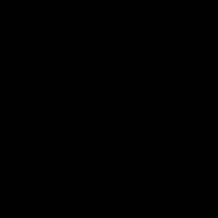
ik von Alleinerziehenden lohnt es sich ganz sicher, einen extra Blick zu