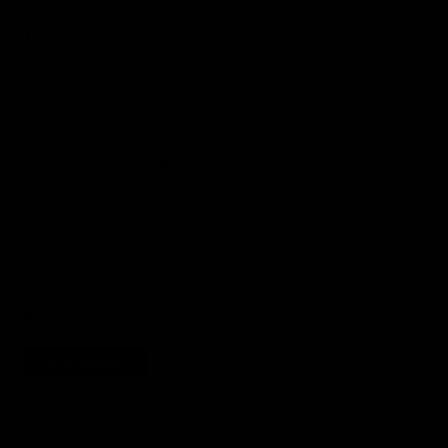
Juliane Wilde
Erfolgreich als Paar, Mentorin für Lustvoll Frau sein und Beziehung
Ich bin Juliane. Ich liebe meine Partnerschaft und ich habe sie mir erobert
Mann Marcus und lustvoll als Frau.
Finde auch du endlich wieder mit deinem Partner zusammen und erlebe eine
Ich nehme dich an die Hand auf deinem Weg. Radikal und ehrlich, selbstbes
Juliane Wilde folgen:
Website
Telegram
Instagram
Kostenlos anmelden!
Melde dich für 0€ an und erhalten freien Zugang zu den Interviews in voller L
Für 0€ anmelden