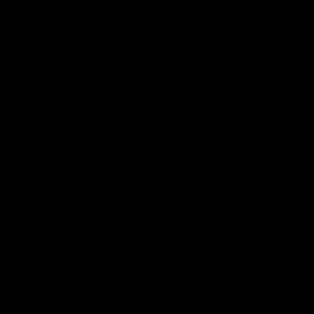
VE-Austauschgruppe bekommst du nach Absprache.