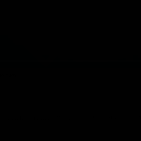
gelingen
 für
angemeldete Teilnehmer
ab Montag, 21. Okt.. 9 Uhr für 24 Stunden in voll