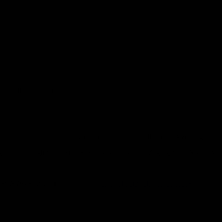
 und alle Informationen!
el mehr Lebensfreude und Lust in deinem Leben und all deinen Beziehungen.
chgruppe und tägliche Praxis. Du kannst sofort starten. Zugang zur PINK-LO
llende Beziehung
” hier herunter:
https://erfolgreich-als-paar.de/ebook