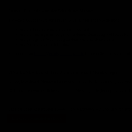
Lustvoll Frau sein – an der Seite deines Mannes
4 Wochen Gruppenkurs für Frauen, 6 Calls, Messenger-Begleitung
um die Frau zu sein, die du sein möchtest
um dich im eigenen Körper & in deiner Beziehung wohlzufühlen
um gelingende Verbindung zu dem Mann an deiner Seite
um Nähe und deine Intimität.
Schreib mir an
juliane@erfolgreichalspaar.de
für den nächsten Starttermin
PINK LOVE
– Lustvoll Frau & Partnerin sein, 4 Monats-Programm
Ich begleite dich 4 Monate intensiv und im 1:1, für Entspannung und vi
Dich erwarten wöchentliche Calls, nahe Messenger-Begleitung, Austaus
Lade dir unser kostenfreies eBook “
Pure Resonance – 7 Schlüssel für erfü
Direkt zum kostenfreien eBook