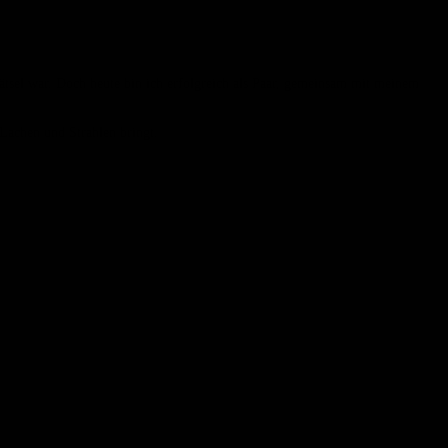
s Rätsel war. Doch heute bin ich erfolgreich als Paar, gemeinsam mit meinem
Lachen und Strahlen bringt.