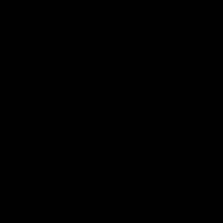
. Ich erinnere mich, wie sie sich davor anfühlte, als sie mir ein verschlossene
 Partnerschaft, die dir Kraft gibt, dir Raum schenkt und die dich wieder zum 
timmt und freiheitlich, herzlich und absolut liebevoll.
änge!